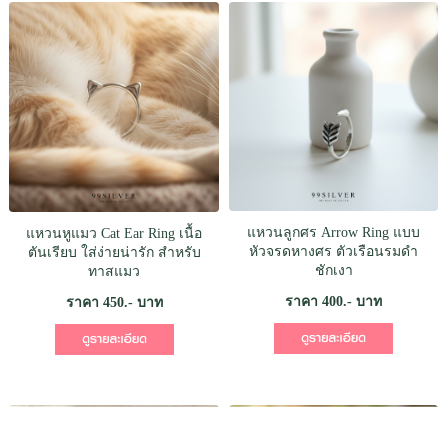
แหวนลูกศร Arrow Ring แบบ
แหวนหูแมว Cat Ear Ring เนื้อ
หัวจรดหางศร ตัวเรือนรมดำ
ตันเรียบ ใส่ง่ายน่ารัก สำหรับ
ชักเงา
ทาสแมว
ราคา 400.- บาท
ราคา 450.- บาท