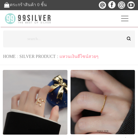
ตระกร้าสินค้า 0 ชิ้น
HOME :
SILVER PRODUCT
:
แหวนเงินดีไซน์สวยๆ