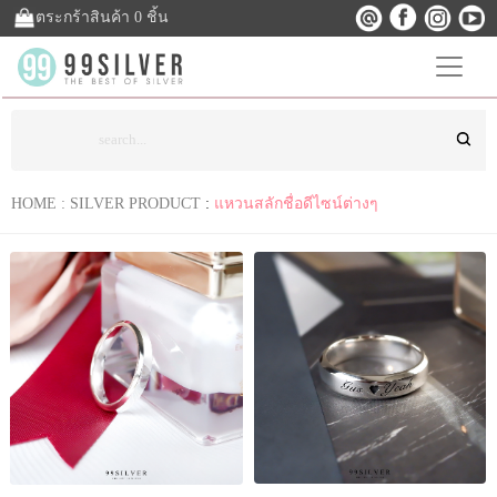
ตระกร้าสินค้า 0 ชิ้น
HOME :
SILVER PRODUCT
:
แหวนสลักชื่อดีไซน์ต่างๆ