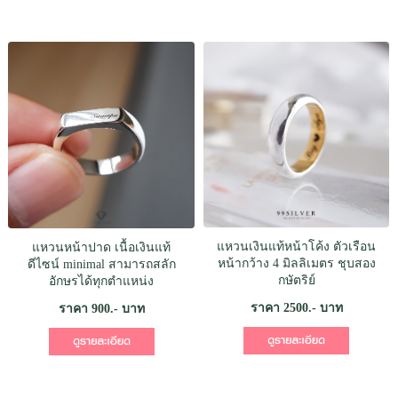
แหวนเงินแท้หน้าโค้ง ตัวเรือน
แหวนหน้าปาด เนื้อเงินแท้
หน้ากว้าง 4 มิลลิเมตร ชุบสอง
ดีไซน์ minimal สามารถสลัก
กษัตริย์
อักษรได้ทุกตำแหน่ง
ราคา 2500.- บาท
ราคา 900.- บาท