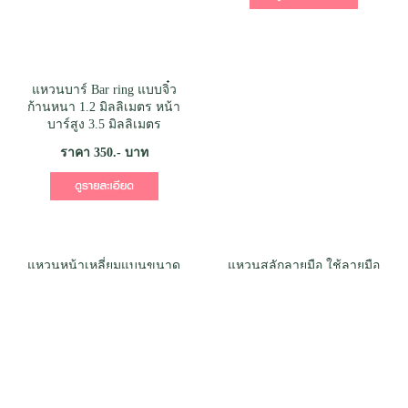
แหวน Red Cross line ลายเส้น
แหวนบาร์ Bar ring แบบจิ๋ว
ตรงรอบวง บรรจบกัน ผิวด้าน
ก้านหนา 1.2 มิลลิเมตร หน้า
ปัดแฮร์ไลน์ สลักอักษรได้
บาร์สูง 3.5 มิลลิเมตร
ราคา 3100.- บาท
ราคา 350.- บาท
แหวนหน้าเหลี่ยมแบนขนาด
แหวนสลักลายมือ ใช้ลายมือ
8x18 มิลลิเมตร ผิวเรียบเงาเนื้อ
จากที่คุณเขียน มาสลักลง
ตัน
แหวน แทนความรู้สึก
ราคา 2150.- บาท
ราคา 1170.- บาท