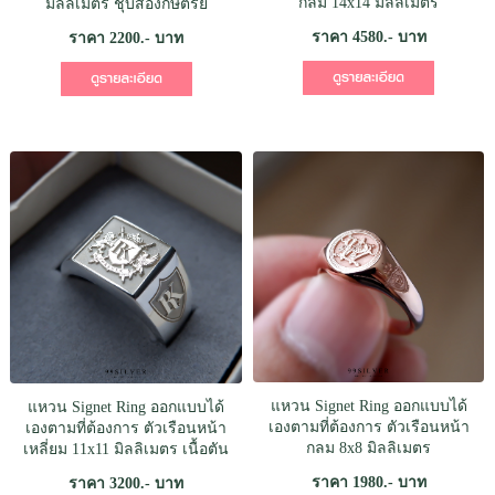
กลม 14x14 มิลลิเมตร
มิลลิเมตร ชุบสองกษัตริย์
ราคา 4580.- บาท
ราคา 2200.- บาท
แหวน Signet Ring ออกแบบได้
แหวน Signet Ring ออกแบบได้
เองตามที่ต้องการ ตัวเรือนหน้า
เองตามที่ต้องการ ตัวเรือนหน้า
กลม 8x8 มิลลิเมตร
เหลี่ยม 11x11 มิลลิเมตร เนื้อตัน
ราคา 1980.- บาท
ราคา 3200.- บาท